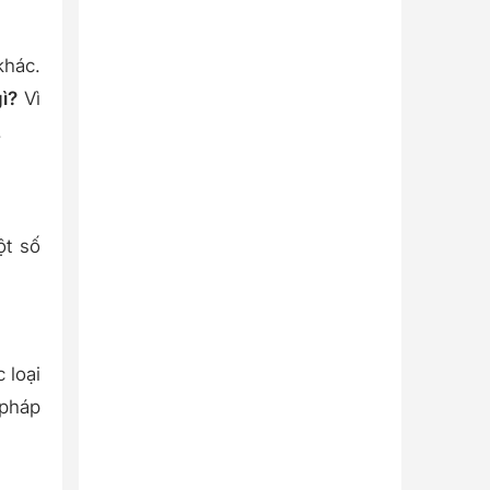
khác.
gì?
Vì
.
ột số
 loại
 pháp