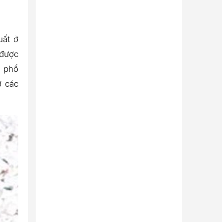
uất ở
 được
g phổ
ờ các