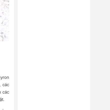
Byron
, các
m các
ật.