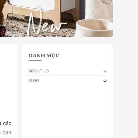
DANH MỤC
ABOUT US
BLOG
a các
p bạn