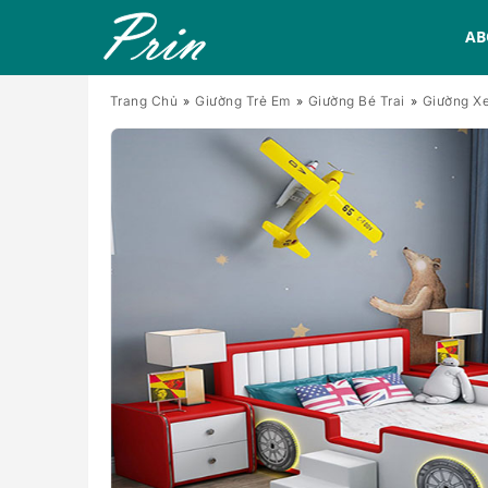
AB
Trang Chủ
Giường Trẻ Em
Giường Bé Trai
Giường Xe