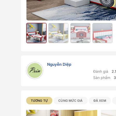
Nguyễn Diệp
Đánh giá
2.
Sản phẩm
3
Sản phẩm Tương tự
TƯƠNG TỰ
CÙNG MỨC GIÁ
ĐÃ XEM