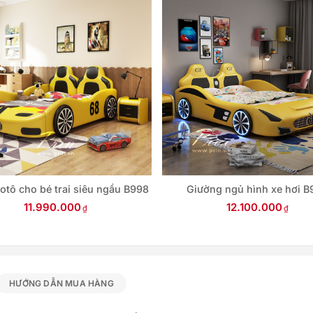
otô cho bé trai siêu ngầu B998
Giường ngủ hình xe hơi B
11.990.000
12.100.000
HƯỚNG DẪN MUA HÀNG