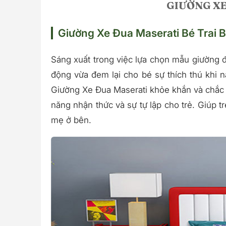
Giường Xe Đua Maserati Bé Trai 
Mô tả chi tiết sản phẩm
Sáng xuất trong việc lựa chọn mẫu giường đ
động vừa đem lại cho bé sự thích thú khi n
Giường Xe Đua Maserati khỏe khắn và chắc c
năng nhận thức và sự tự lập cho trẻ. Giúp t
mẹ ở bên.