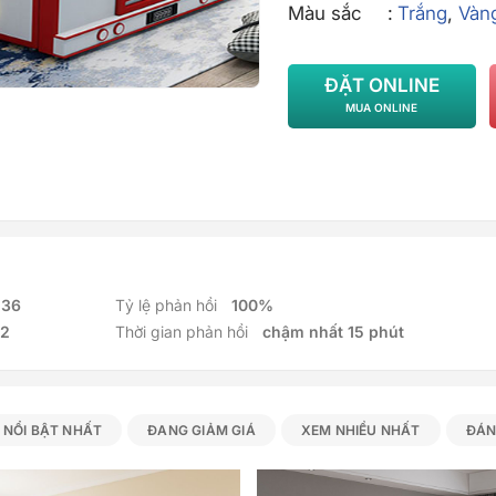
Màu sắc
Trắng
,
Vàn
ĐẶT ONLINE
MUA ONLINE
136
Tỷ lệ phản hồi
100%
2
Thời gian phản hồi
chậm nhất 15 phút
NỔI BẬT NHẤT
ĐANG GIẢM GIÁ
XEM NHIỀU NHẤT
ĐÁN