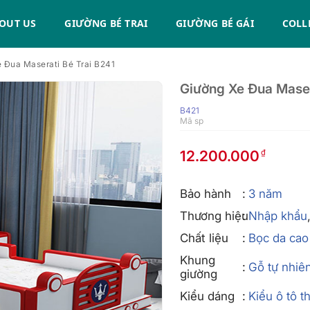
OUT US
GIƯỜNG BÉ TRAI
GIƯỜNG BÉ GÁI
COLL
 Đua Maserati Bé Trai B241
Giường Xe Đua Maser
B421
Mã sp
12.200.000
Bảo hành
3 năm
Thương hiệu
Nhập khẩu
Chất liệu
Bọc da cao
Khung
Gỗ tự nhiê
giường
Kiểu dáng
Kiểu ô tô t