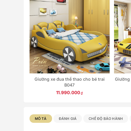
he B142
Giường xe đua thể thao cho bé trai
Giường 
B047
11.990.000
MÔ TẢ
ĐÁNH GIÁ
CHẾ ĐỘ BẢO HÀNH