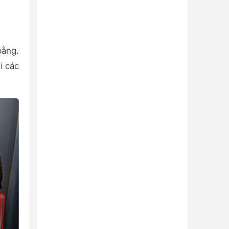
bằng.
i các