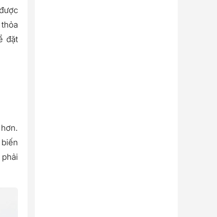
 được
 thỏa
ể đặt
 hơn.
 biến
 phải