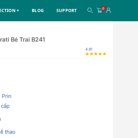
0
ECTION +
BLOG
SUPPORT
ati Bé Trai B241
4.81
,
Prin
 cấp
n
hể thao