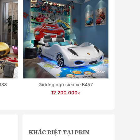
988
Giường ngủ siêu xe B457
Giường 
12.200.000
KHÁC BIỆT TẠI PRIN