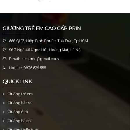
GIƯỜNG TRẺ EM CAO CẤP PRIN
668 QL13, Hiệp Bình Phước, Thủ Đức, Tp HCM
Số 3 Ngõ 46 Ngọc Hồi, Hoàng Mai, Hà Nội
Email: cskh.prin@gmail.com
Hotline: 0836.629.555
QUICK LINK
Giường trẻ em
Giường bé trai
Giường ô tô
Giường bé gái
Giường Hello Kitty