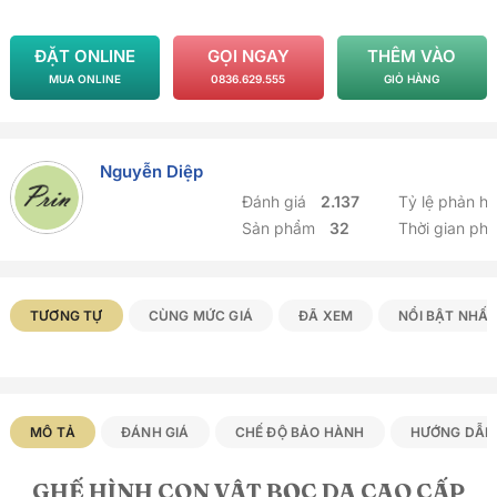
ĐẶT ONLINE
GỌI NGAY
THÊM VÀO
MUA ONLINE
0836.629.555
GIỎ HÀNG
Nguyễn Diệp
Đánh giá
2.137
Tỷ lệ phản h
Sản phẩm
32
Thời gian ph
Sản phẩm Tương tự
TƯƠNG TỰ
CÙNG MỨC GIÁ
ĐÃ XEM
NỔI BẬT NHẤ
MÔ TẢ
ĐÁNH GIÁ
CHẾ ĐỘ BẢO HÀNH
HƯỚNG DẪN