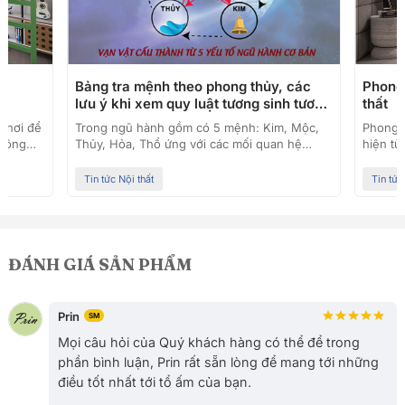
ế
Bảng tra mệnh theo phong thủy, các
Phong 
lưu ý khi xem quy luật tương sinh tương
thất
khác
t nơi để
Trong ngũ hành gồm có 5 mệnh: Kim, Mộc,
Phong c
không
Thủy, Hỏa, Thổ ứng với các mối quan hệ
hiện từ
 và tạo
tương sinh, tương khắc liên quan mật thiết
ngày cà
xếp căn
đến nhau. Mỗi mệnh lại gồm các cung như:
sống củ
Tin tức Nội thất
Tin tức
g trong
cung Càn, Đoài thuộc hành Kim, cung Cấn,
là gì? 
ú vị.
Khôn thuộc hành Thổ, cung Chấn, Tốn thuộc
hiện đạ
ng của
hành Mộc, cung Khảm thuộc hành Thủy,
của pho
, tạo
cung Ly thuộc hành Hỏa. Muốn chọn tuổi làm
Hiện đạ
 hợp vớ
ăn, tuổi kết duyên vợ chồng, xem ngày giờ
rộng đư
ĐÁNH GIÁ SẢN PHẨM
tốt xấu, xem hướng nhà, lựa chọ
khác n
Prin
SM
Mọi câu hỏi của Quý khách hàng có thể để trong
phần bình luận, Prin rất sẵn lòng để mang tới những
điều tốt nhất tới tổ ấm của bạn.