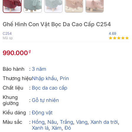
Ghế Hình Con Vật Bọc Da Cao Cấp C254
C254
4.69
Mã sp
990.000
Bảo hành
3 năm
Thương hiệu
Nhập khẩu
,
Prin
Chất liệu
Bọc da cao cấp
Khung
Gỗ tự nhiên
giường
Kiểu dáng
Động vật
Màu sắc
Hồng
,
Nâu
,
Trắng
,
Vàng
,
Xanh da trời
,
Xanh lá
,
Xám
,
Đỏ