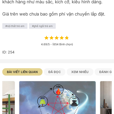
khách hàng như màu sắc, kích cỡ, kiểu hình dáng.
Giá trên web chưa bao gồm phí vận chuyển lắp đặt.
Danh mục liên quan
nội thất trẻ em
ghế ngồi trẻ em
4.69/5 - (654 Bình chọn)
ID: 254
Bài viết Bài viết liên quan
BÀI VIẾT LIÊN QUAN
ĐÃ ĐỌC
XEM NHIỀU
ĐÁNH GI