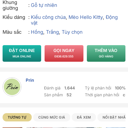
Khung
Gỗ tự nhiên
giường
Kiểu dáng
Kiểu công chúa
,
Mèo Hello Kitty
,
Động
vật
Màu sắc
Hồng
,
Trắng
,
Tùy chọn
ĐẶT ONLINE
GỌI NGAY
THÊM VÀO
MUA ONLINE
0836.629.555
GIỎ HÀNG
Prin
Đánh giá
1.644
Tỷ lệ phản hồi
100%
Sản phẩm
52
Thời gian phản hồi
ch
Sản phẩm Tương tự
TƯƠNG TỰ
CÙNG MỨC GIÁ
ĐÃ XEM
NỔI BẬT NHẤ