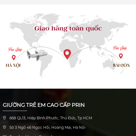
GIƯỜNG TRẺ EM CAO CẤP PRIN
668 QL13, Hiệp Bình Phước, Thủ Đức, Tp HCM
Số 3 Ngõ 46 Ngọc Hồi, Hoàng Mai, Hà Nội