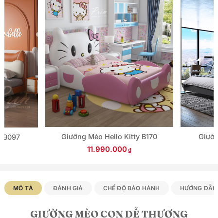
Giường Mèo Hello Kitty B170
Giườn
o B097
11.990.000
MÔ TẢ
ĐÁNH GIÁ
CHẾ ĐỘ BẢO HÀNH
HƯỚNG DẪN