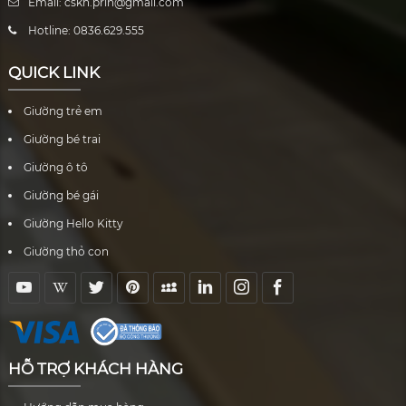
Email: cskh.prin@gmail.com
Hotline: 0836.629.555
QUICK LINK
Giường trẻ em
Giường bé trai
Giường ô tô
Giường bé gái
Giường Hello Kitty
Giường thỏ con
HỖ TRỢ KHÁCH HÀNG