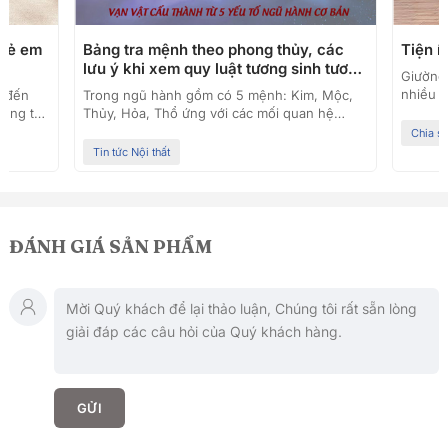
trẻ em
Bảng tra mệnh theo phong thủy, các
Tiện 
lưu ý khi xem quy luật tương sinh tương
Giường 
khác
nhiều g
h đến
Trong ngũ hành gồm có 5 mệnh: Kim, Mộc,
còn man
húng ta
Thủy, Hỏa, Thổ ứng với các mối quan hệ
nhiều k
chưa
tương sinh, tương khắc liên quan mật thiết
Chia s
cùng Pr
 người
đến nhau. Mỗi mệnh lại gồm các cung như:
Tin tức Nội thất
của giư
 này.
cung Càn, Đoài thuộc hành Kim, cung Cấn,
[adhtoc
a dạng
Khôn thuộc hành Thổ, cung Chấn, Tốn thuộc
giường
hau. Tùy
hành Mộc, cung Khảm thuộc hành Thủy,
chiếcgi
ng như
cung Ly thuộc hành Hỏa. Muốn chọn tuổi làm
dụng q
chọn
ăn, tuổi kết duyên vợ chồng, xem ngày giờ
ĐÁNH GIÁ SẢN PHẨM
tốt xấu, xem hướng nhà, lựa chọ
GỬI