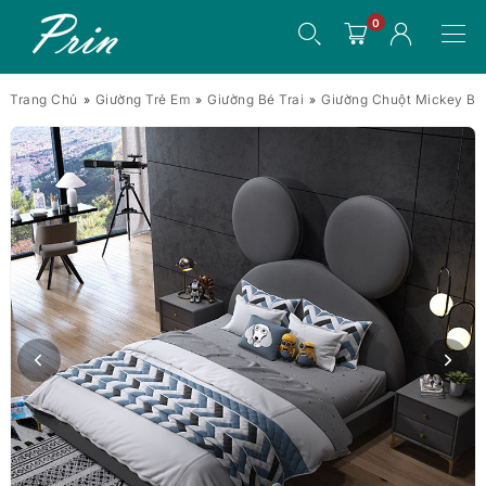
0
Trang Chủ
Giường Trẻ Em
Giường Bé Trai
Giường Chuột Mickey B2