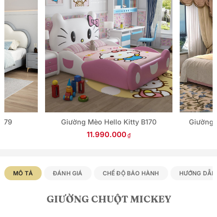
B079
Giường Mèo Hello Kitty B170
Giường n
11.990.000
MÔ TẢ
ĐÁNH GIÁ
CHẾ ĐỘ BẢO HÀNH
HƯỚNG DẪN