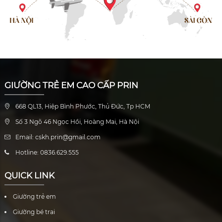
GIƯỜNG TRẺ EM CAO CẤP PRIN
668 QL13, Hiệp Bình Phước, Thủ Đức, Tp HCM
Số 3 Ngõ 46 Ngọc Hồi, Hoàng Mai, Hà Nội
Email: cskh.prin@gmail.com
Hotline: 0836.629.555
QUICK LINK
Giường trẻ em
Giường bé trai