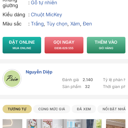
Gỗ tự nhiên
giường
Kiểu dáng
Chuột MicKey
Màu sắc
Trắng
,
Tùy chọn
,
Xám
,
Đen
ĐẶT ONLINE
GỌI NGAY
THÊM VÀO
MUA ONLINE
0836.629.555
GIỎ HÀNG
Nguyễn Diệp
Đánh giá
2.140
Tỷ lệ phản h
Sản phẩm
32
Thời gian ph
Sản phẩm Tương tự
TƯƠNG TỰ
CÙNG MỨC GIÁ
ĐÃ XEM
NỔI BẬT NHẤ