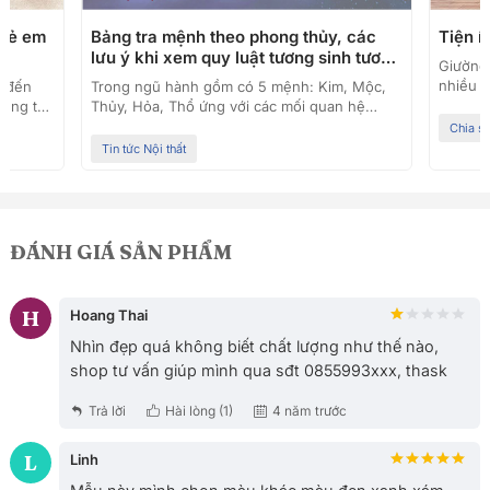
trẻ em
Bảng tra mệnh theo phong thủy, các
Tiện 
lưu ý khi xem quy luật tương sinh tương
Giường 
khác
nhiều g
h đến
Trong ngũ hành gồm có 5 mệnh: Kim, Mộc,
còn man
húng ta
Thủy, Hỏa, Thổ ứng với các mối quan hệ
nhiều k
chưa
tương sinh, tương khắc liên quan mật thiết
Chia s
cùng Pr
 người
đến nhau. Mỗi mệnh lại gồm các cung như:
Tin tức Nội thất
của giư
 này.
cung Càn, Đoài thuộc hành Kim, cung Cấn,
[adhtoc
a dạng
Khôn thuộc hành Thổ, cung Chấn, Tốn thuộc
giường
hau. Tùy
hành Mộc, cung Khảm thuộc hành Thủy,
chiếcgi
ng như
cung Ly thuộc hành Hỏa. Muốn chọn tuổi làm
dụng q
chọn
ăn, tuổi kết duyên vợ chồng, xem ngày giờ
ĐÁNH GIÁ SẢN PHẨM
tốt xấu, xem hướng nhà, lựa chọ
H
Hoang Thai
Nhìn đẹp quá không biết chất lượng như thế nào,
shop tư vấn giúp mình qua sđt 0855993xxx, thask
Trả lời
Hài lòng (
1
)
4 năm trước
L
Linh