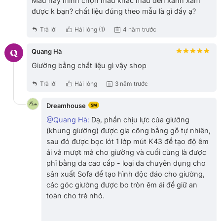
Mẫu này mình chọn màu khác màu đen xanh xám
được k bạn? chất liệu đúng theo mẫu là gì đấy ạ?
Trả lời
Hài lòng (
1
)
4 năm trước
Q
Quang Hà
Giường bằng chất liệu gì vậy shop
Trả lời
Hài lòng
3 năm trước
Dreamhouse
SM
@Quang Hà:
Dạ, phần chịu lực của giường
(khung giường) được gia công bằng gỗ tự nhiên,
sau đó được bọc lót 1 lớp mút K43 để tạo độ êm
ái và mượt mà cho giường và cuối cùng là được
phỉ bằng da cao cấp - loại da chuyên dụng cho
sản xuất Sofa để tạo hình độc đáo cho giường,
các góc giường được bo tròn êm ái để giữ an
toàn cho trẻ nhỏ.