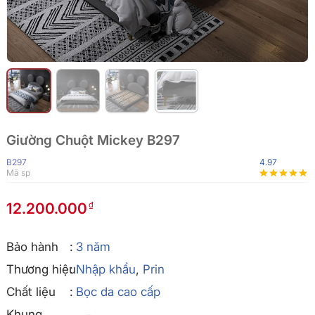
Giường Chuột Mickey B297
B297
4.97
Mã sp
12.200.000
Bảo hành
3 năm
Thương hiệu
Nhập khẩu
,
Prin
Chất liệu
Bọc da cao cấp
Khung