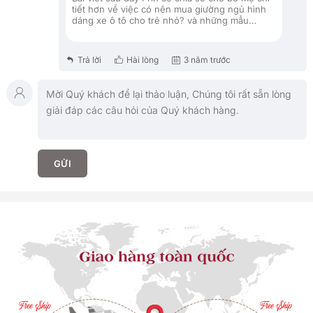
tiết hơn về việc có nên mua giường ngủ hình
dáng xe ô tô cho trẻ nhỏ? và những mẫu
giường ngủ trẻ em kiểu dáng xe ô tô cho bé
trai có thiết kế độc đáo - sáng tạo, đúng sở
thích của các bé.
Trả lời
Hài lòng
3 năm trước
GỬI