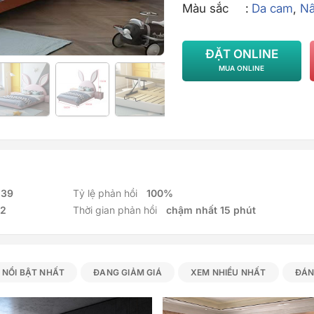
Màu sắc
Da cam
,
N
ĐẶT ONLINE
MUA ONLINE
139
Tỷ lệ phản hồi
100%
2
Thời gian phản hồi
chậm nhất 15 phút
NỔI BẬT NHẤT
ĐANG GIẢM GIÁ
XEM NHIỀU NHẤT
ĐÁN