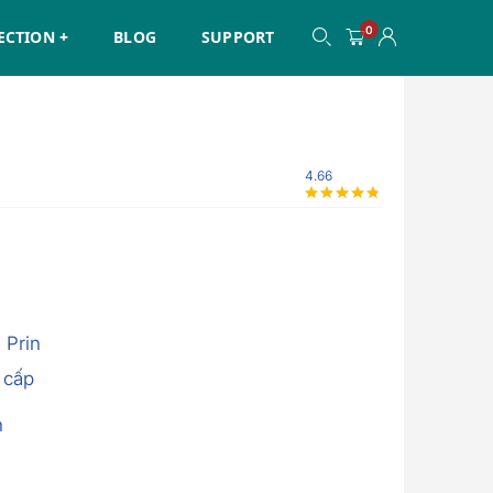
0
ECTION +
BLOG
SUPPORT
4.66
,
Prin
 cấp
n