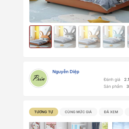
Nguyễn Diệp
Đánh giá
2.
Sản phẩm
3
Sản phẩm Tương tự
TƯƠNG TỰ
CÙNG MỨC GIÁ
ĐÃ XEM