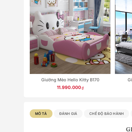
Giường Mèo Hello Kitty B170
G
o B097
11.990.000
MÔ TẢ
ĐÁNH GIÁ
CHẾ ĐỘ BẢO HÀNH