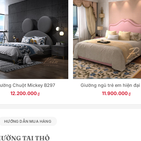
iường Chuột Mickey B297
Giường ngủ trẻ em hiện đại
12.200.000
11.900.000
HƯỚNG DẪN MUA HÀNG