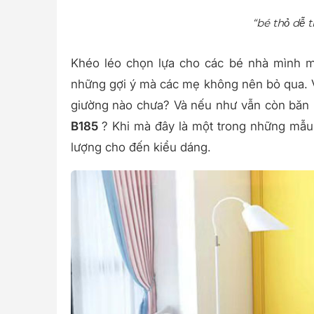
“bé thỏ dễ 
Mô tả chi tiết sản phẩm
Khéo léo chọn lựa cho các bé nhà mình mộ
những gợi ý mà các mẹ không nên bỏ qua. V
giường nào chưa? Và nếu như vẫn còn băn 
B185
? Khi mà đây là một trong những mẫ
lượng cho đến kiểu dáng.