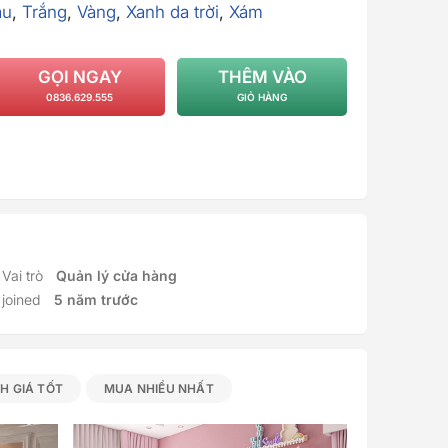
âu
,
Trắng
,
Vàng
,
Xanh da trời
,
Xám
GỌI NGAY
THÊM VÀO
0836.629.555
GIỎ HÀNG
Vai trò
Quản lý cửa hàng
joined
5 năm trước
H GIÁ TỐT
MUA NHIỀU NHẤT