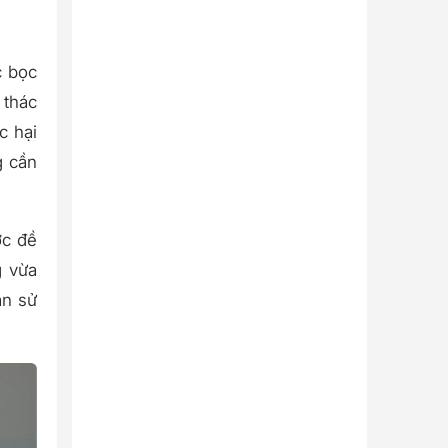
c bọc
 thác
c hại
g cần
ợc đề
g vừa
an sử