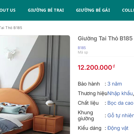
OUT US
GIƯỜNG BÉ TRAI
GIƯỜNG BÉ GÁI
COLL
Tai Thỏ B185
Giường Tai Thỏ B185
B185
Mã sp
12.200.000
Bảo hành
3 năm
Thương hiệu
Nhập khẩu
Chất liệu
Bọc da cao
Khung
Gỗ tự nhiê
giường
Kiểu dáng
Động vật