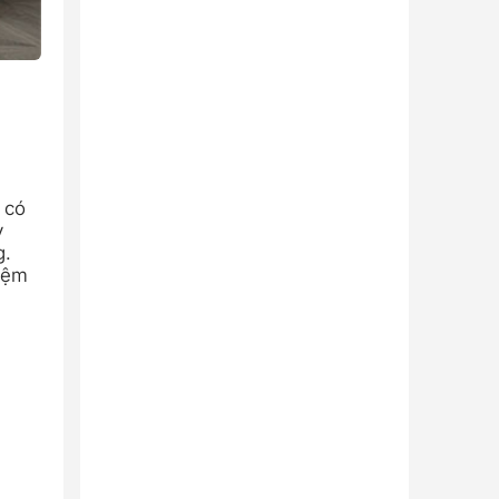
 có
y
g.
kiệm