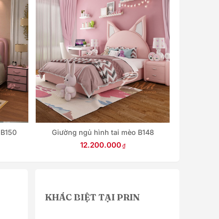
 B150
Giường ngủ hình tai mèo B148
Giường 
12.200.000
KHÁC BIỆT TẠI PRIN