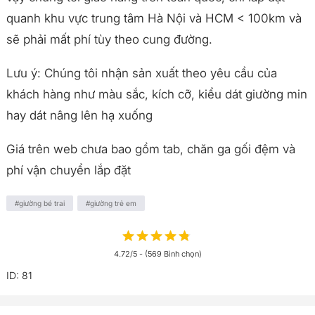
quanh khu vực trung tâm Hà Nội và HCM < 100km và
sẽ phải mất phí tùy theo cung đường.
Lưu ý: Chúng tôi nhận sản xuất theo yêu cầu của
khách hàng như màu sắc, kích cỡ, kiểu dát giường min
hay dát nâng lên hạ xuống
Giá trên web chưa bao gồm tab, chăn ga gối đệm và
phí vận chuyển lắp đặt
Danh mục liên quan
giường bé trai
giường trẻ em
4.72/5 - (569 Bình chọn)
ID: 81