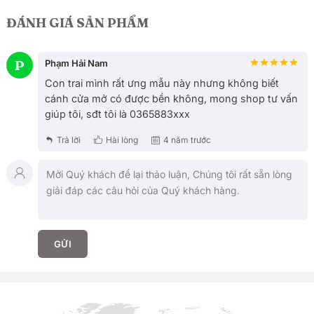
chiếcgi
ng như
cung Ly thuộc hành Hỏa. Muốn chọn tuổi làm
dụng q
chọn
ăn, tuổi kết duyên vợ chồng, xem ngày giờ
ĐÁNH GIÁ SẢN PHẨM
tốt xấu, xem hướng nhà, lựa chọ
P
Phạm Hải Nam
Con trai mình rất ưng mẫu này nhưng không biết
cánh cửa mở có được bền không, mong shop tư vấn
giúp tôi, sđt tôi là 0365883xxx
Trả lời
Hài lòng
4 năm trước
GỬI