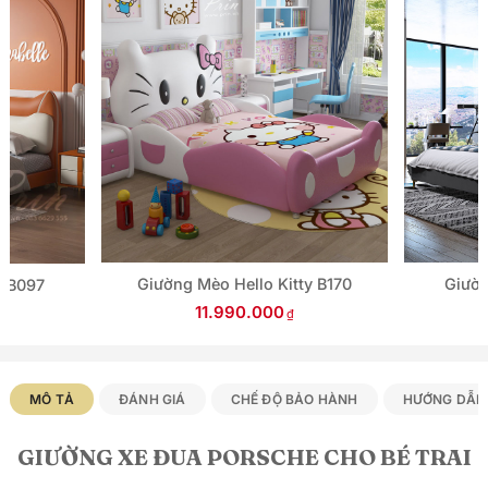
Giường Mèo Hello Kitty B170
Giườn
o B097
11.990.000
MÔ TẢ
ĐÁNH GIÁ
CHẾ ĐỘ BẢO HÀNH
HƯỚNG DẪN