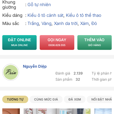
Khung
Gỗ tự nhiên
giường
Kiểu dáng
Kiểu ô tô cảnh sát
,
Kiểu ô tô thể thao
Màu sắc
Trắng
,
Vàng
,
Xanh da trời
,
Xám
,
Đỏ
ĐẶT ONLINE
GỌI NGAY
THÊM VÀO
MUA ONLINE
0836.629.555
GIỎ HÀNG
Nguyễn Diệp
Đánh giá
2.139
Tỷ lệ phản h
Sản phẩm
32
Thời gian ph
Sản phẩm Tương tự
TƯƠNG TỰ
CÙNG MỨC GIÁ
ĐÃ XEM
NỔI BẬT NHẤ