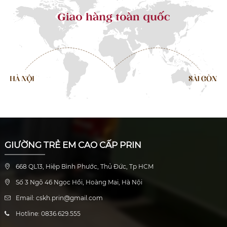
GIƯỜNG TRẺ EM CAO CẤP PRIN
668 QL13, Hiệp Bình Phước, Thủ Đức, Tp HCM
Số 3 Ngõ 46 Ngọc Hồi, Hoàng Mai, Hà Nội
Email: cskh.prin@gmail.com
Hotline: 0836.629.555