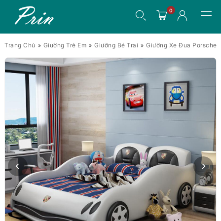
0
Trang Chủ
Giường Trẻ Em
Giường Bé Trai
Giường Xe Đua Porsche C